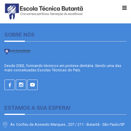
404
SOBRE NÓS
Desde 2002, formando técnicos em protese dentária. Sendo uma das
mais conceituadas Escolas Técnicas do País.
ESTAMOS A SUA ESPERA!
Av. Corifeu de Azevedo Marques , 207 / 211 - Butantã - São Paulo/SP