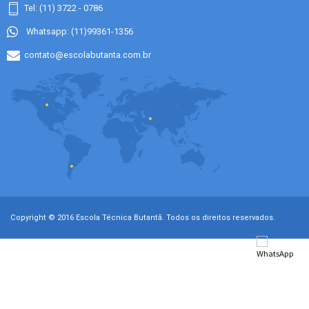
Tel: (11) 3722 - 0786
Whatsapp: (11)99361-1356
contato@escolabutanta.com.br
Copyright © 2016
Escola Técnica Butantã
. Todos os direitos reservados.